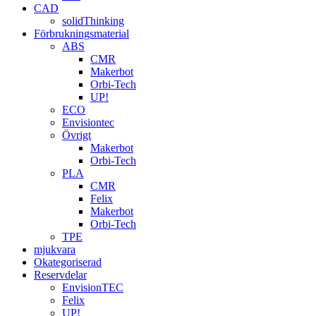
CAD
solidThinking
Förbrukningsmaterial
ABS
CMR
Makerbot
Orbi-Tech
UP!
ECO
Envisiontec
Övrigt
Makerbot
Orbi-Tech
PLA
CMR
Felix
Makerbot
Orbi-Tech
TPE
mjukvara
Okategoriserad
Reservdelar
EnvisionTEC
Felix
UP!