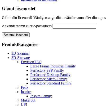
Glömt lösenordet
Glömt ditt lösenord? Vänligen ange ditt användarnamn eller din e-posta
Användarnamn eller e-postadress
Återställ lösenord
Produktkategorier
3D-Skanner
3D-Skrivare
EnvisionTEC
Large Frame Industrial Family
Perfactory 3SP Family
Perfactory Desktop Family
Perfactory Micro Family
Perfactory Standard Family
Felix
Inspire
Inspire Family
Makerbot
UP!