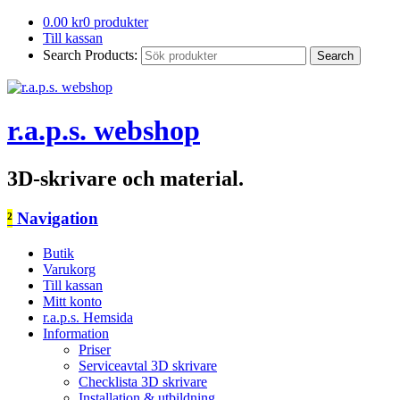
0.00
kr
0 produkter
Till kassan
Search Products:
r.a.p.s. webshop
3D-skrivare och material.
²
Navigation
Butik
Varukorg
Till kassan
Mitt konto
r.a.p.s. Hemsida
Information
Priser
Serviceavtal 3D skrivare
Checklista 3D skrivare
Installation & utbildning