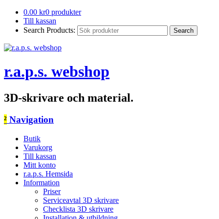
0.00
kr
0 produkter
Till kassan
Search Products:
r.a.p.s. webshop
3D-skrivare och material.
²
Navigation
Butik
Varukorg
Till kassan
Mitt konto
r.a.p.s. Hemsida
Information
Priser
Serviceavtal 3D skrivare
Checklista 3D skrivare
Installation & utbildning