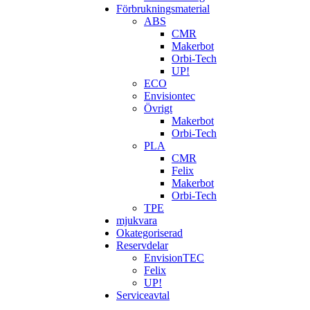
Förbrukningsmaterial
ABS
CMR
Makerbot
Orbi-Tech
UP!
ECO
Envisiontec
Övrigt
Makerbot
Orbi-Tech
PLA
CMR
Felix
Makerbot
Orbi-Tech
TPE
mjukvara
Okategoriserad
Reservdelar
EnvisionTEC
Felix
UP!
Serviceavtal