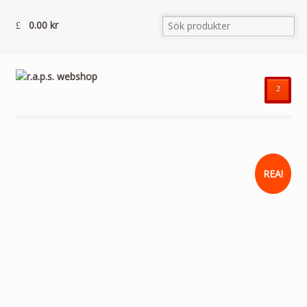
0.00
kr
²
REA!